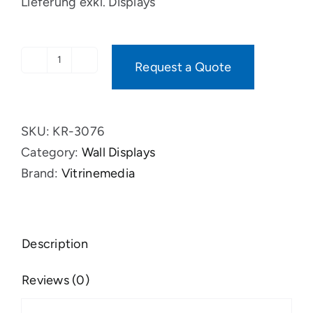
Lieferung exkl. Displays
Request a Quote
VM
Box
Premium
SKU:
KR-3076
quantity
Category:
Wall Displays
Brand:
Vitrinemedia
Description
Reviews (0)