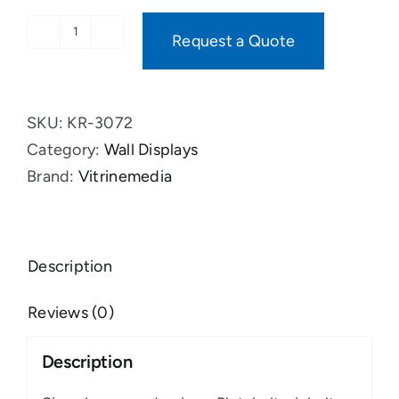
Request a Quote
VM
Two
Clip
SKU:
KR-3072
quantity
Category:
Wall Displays
Brand:
Vitrinemedia
Description
Reviews (0)
Description