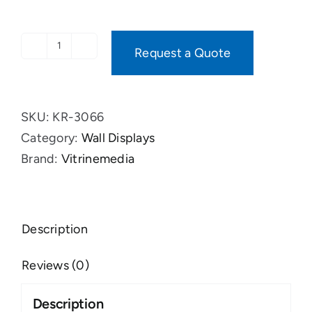
Request a Quote
VM
speciality
paper
SKU:
KR-3066
laser
Category:
Wall Displays
quantity
Brand:
Vitrinemedia
Description
Reviews (0)
Description