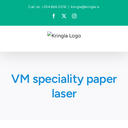
Skip
Call Us: +354 666 0016
|
kringla@kringla.is
to
Facebook
X
Instagram
content
VM speciality paper
laser